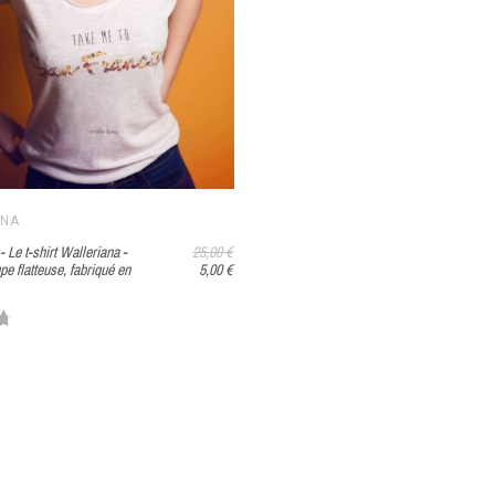
ANA
 Le t-shirt Walleriana -
25,00 €
pe flatteuse, fabriqué en
5,00 €