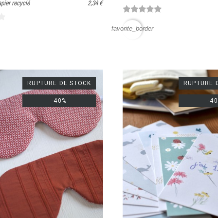
apier recyclé
2,34 €
favorite_border
RUPTURE DE STOCK
RUPTURE 
-40%
-4