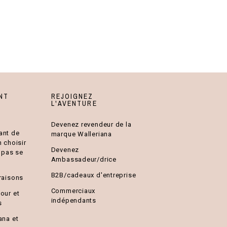
NT
REJOIGNEZ
L'AVENTURE
Devenez revendeur de la
ant de
marque Walleriana
n choisir
Devenez
e pas se
Ambassadeur/drice
B2B/cadeaux d'entreprise
raisons
Commerciaux
our et
indépendants
s
ana et