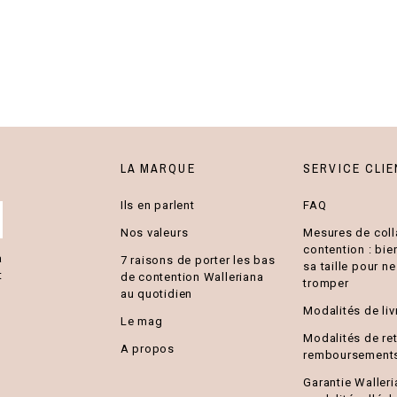
LA MARQUE
SERVICE CLIE
Ils en parlent
FAQ
Nos valeurs
Mesures de coll
contention : bie
a
7 raisons de porter les bas
sa taille pour n
t
de contention Walleriana
tromper
au quotidien
Modalités de liv
Le mag
Modalités de ret
A propos
remboursement
Garantie Walleri