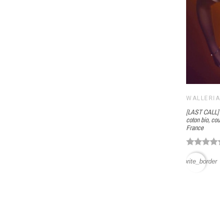
WALLERI
[LAST CALL] -
coton bio, cou
France
favorite_border