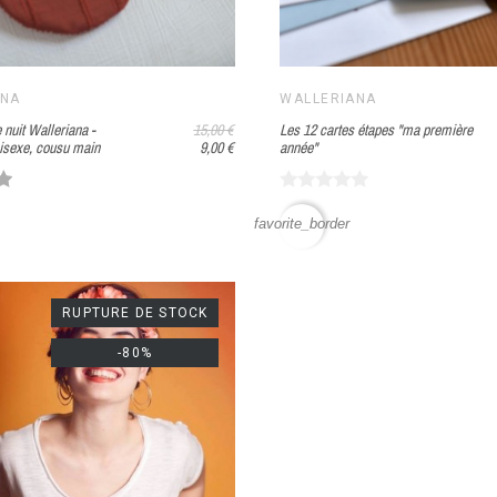
ANA
WALLERIANA
nuit Walleriana -
15,00 €
Les 12 cartes étapes "ma première
nisexe, cousu main
9,00 €
année"
favorite_border
RUPTURE DE STOCK
-80%