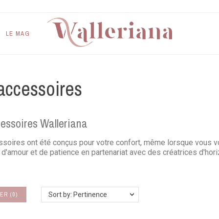
LE MAG
accessoires
essoires Walleriana
soires ont été conçus pour votre confort, même lorsque vous vo
d'amour et de patience en partenariat avec des créatrices d'horiz
ER
(
0
)
Sort by: Pertinence