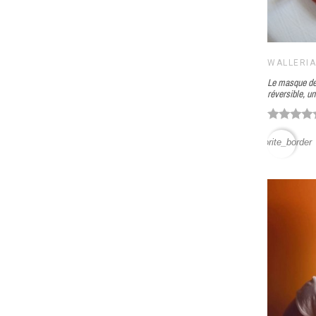
WALLERI
Le masque de 
réversible, u
favorite_border