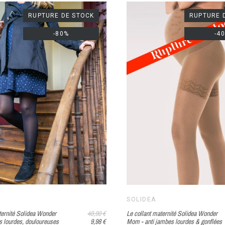
RUPTURE DE STOCK
RUPTURE 
-80%
-4
SOLIDEA
ternité Solidea Wonder
49,90 €
Le collant maternité Solidea Wonder
 lourdes, douloureuses
9,98 €
Mom - anti jambes lourdes & gonflées