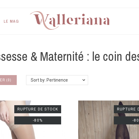
LE MAG
sesse & Maternité : le coin d
ER
(
0
)
Sort by: Pertinence
RUPTURE DE STOCK
RUPTURE 
-80%
-8