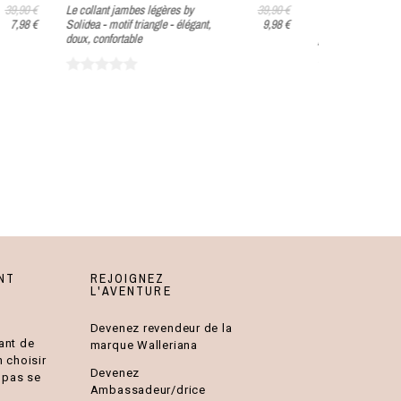
39,90 €
Le collant jambes légères by
39,90 €
Les mi-bas de cont
7,98 €
Solidea - motif triangle - élégant,
9,98 €
invisible - Relax b
doux, confortable
jambes légères tout
NT
REJOIGNEZ
L'AVENTURE
Devenez revendeur de la
ant de
marque Walleriana
n choisir
Devenez
e pas se
Ambassadeur/drice