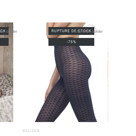
OCK
RUPTURE DE STOCK
ite_border
favorite_border
-75%
SOLIDEA
WALLERIANA