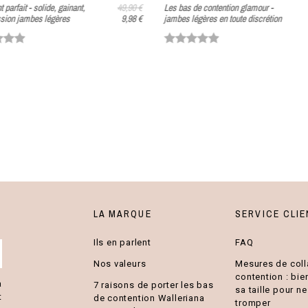
t parfait - solide, gainant,
49,90 €
Les bas de contention glamour -
sion jambes légères
9,98 €
jambes légères en toute discrétion
LA MARQUE
SERVICE CLIE
Ils en parlent
FAQ
Nos valeurs
Mesures de coll
contention : bie
a
7 raisons de porter les bas
sa taille pour n
t
de contention Walleriana
tromper