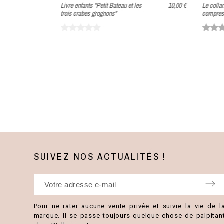
39,90 €
Livre enfants "Petit Bateau et les
10,00 €
Le collan
9,98 €
trois crabes grognons"
compres
SUIVEZ NOS ACTUALITÉS !
Pour ne rater aucune vente privée et suivre la vie de l
marque. Il se passe toujours quelque chose de palpitan