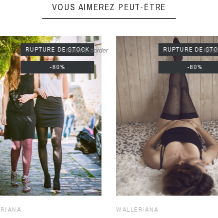
VOUS AIMEREZ PEUT-ÊTRE
RUPTURE DE STOCK
RUPTURE DE ST
favorite_border
favor
-80%
-80%
ERIANA
WALLERIANA