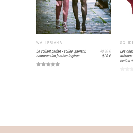
WALLERIANA
SOLID
39,90 €
Le collant parfait - solide, gainant,
49,90 €
Les cha
des
23,94 €
compression jambes légères
9,98 €
mérinos -
faciles 