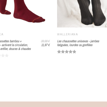
EA
WALLERIANA
ussettes bambou +
39,90 €
Les chaussettes unisexes - jambes
 activent la circulation,
11,97 €
fatiguées, lourdes ou gonflées
à enfiler, douces & chaudes