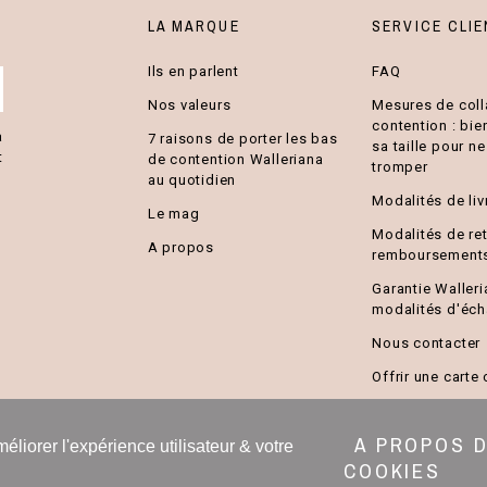
LA MARQUE
SERVICE CLIE
Ils en parlent
FAQ
Nos valeurs
Mesures de coll
contention : bie
a
7 raisons de porter les bas
sa taille pour n
t
de contention Walleriana
tromper
au quotidien
Modalités de liv
Le mag
Modalités de ret
A propos
remboursement
Garantie Walleri
modalités d'éc
Nous contacter
Offrir une carte
A PROPOS 
méliorer l'expérience utilisateur & votre
COOKIES
lleriana Tous Droits Réservés -
Mentions Légales
-
CGV/CGU
-
Politi