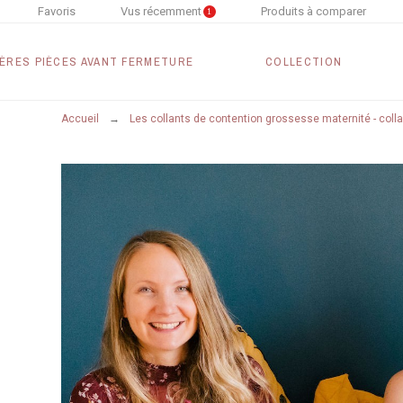
Favoris
Vus récemment
Produits à comparer
1
ÈRES PIÈCES AVANT FERMETURE
COLLECTION
Accueil
Les collants de contention grossesse maternité - colla