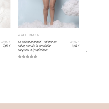
WALLERIANA
WALLERIANA
39,90 €
Le collant essentiel - uni noir ou
39,90 €
Les mi-bas de cont
7,98 €
sable, stimule la circulation
9,98 €
invisible - Relax b
sanguine et lymphatique
jambes légères tout