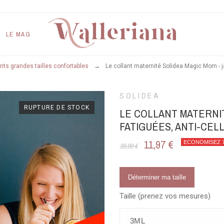
LE MAG
nts grandes tailles confortables
Le collant maternité Solidea Magic Mom - ja
SOLIDEA
RUPTURE DE STOCK
LE COLLANT MATERNIT
FATIGUÉES, ANTI-CEL
11,97 €
ECONOMISEZ 
39,90 €
Déterminer ma taille
Taille (prenez vos mesures)