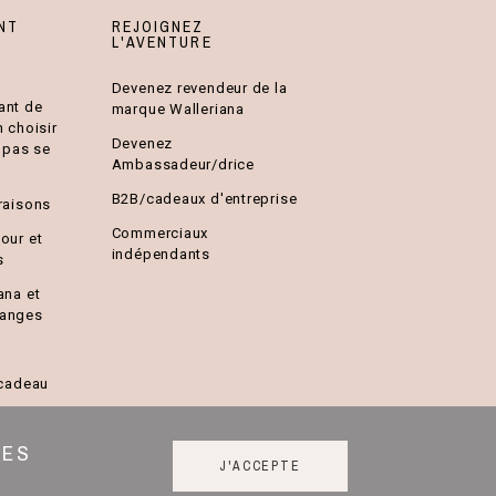
NT
REJOIGNEZ
L'AVENTURE
Devenez revendeur de la
ant de
marque Walleriana
n choisir
Devenez
e pas se
Ambassadeur/drice
B2B/cadeaux d'entreprise
raisons
Commerciaux
our et
indépendants
s
ana et
hanges
 cadeau
DES
J'ACCEPTE
que de confidentialité