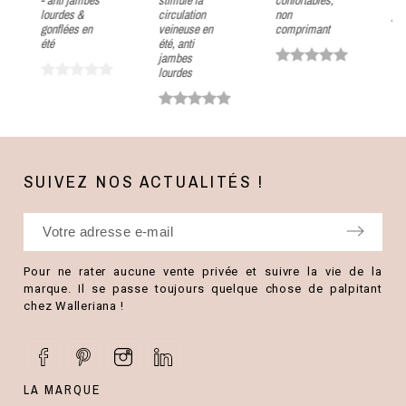
lourdes &
circulation
non
ja
gonflées en
veineuse en
comprimant
lé
été
été, anti
jambes
lourdes
SUIVEZ NOS ACTUALITÉS !
Pour ne rater aucune vente privée et suivre la vie de la
marque. Il se passe toujours quelque chose de palpitant
chez Walleriana !
LA MARQUE