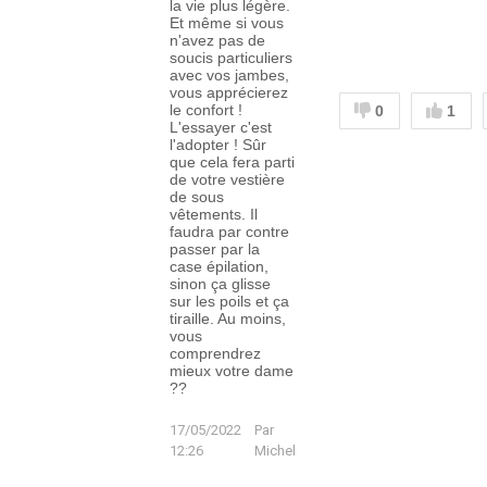
la vie plus légère.
Et même si vous
n'avez pas de
soucis particuliers
avec vos jambes,
vous apprécierez
le confort !
0
1
L'essayer c'est
l'adopter ! Sûr
que cela fera parti
de votre vestière
de sous
vêtements. Il
faudra par contre
passer par la
case épilation,
sinon ça glisse
sur les poils et ça
tiraille. Au moins,
vous
comprendrez
mieux votre dame
??
17/05/2022
Par
12:26
Michel