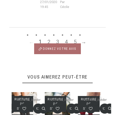
27/01/2020
Par
19:45
Cécile
←
1
2
3
4
5
→
DONNEZ VOTRE AVIS
VOUS AIMEREZ PEUT-ÊTRE
RUPTURE
RUPTURE
RUPTURE
order
favorite_border
favorite_border
favorite_border
DE
DE
DE
STOCK
STOCK
STOCK