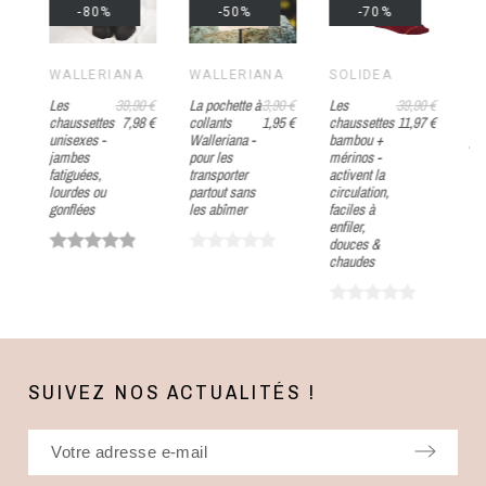
-80%
-50%
-70%
WALLERIANA
WALLERIANA
SOLIDEA
W
0 €
Les
39,90 €
La pochette à
3,90 €
Les
39,90 €
[L
8 €
chaussettes
7,98 €
collants
1,95 €
chaussettes
11,97 €
- L
unisexes -
Walleriana -
bambou +
ja
jambes
pour les
mérinos -
lég
fatiguées,
transporter
activent la
gl
lourdes ou
partout sans
circulation,
do
gonflées
les abîmer
faciles à
con
enfiler,
douces &
chaudes
SUIVEZ NOS ACTUALITÉS !